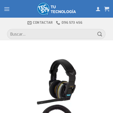
Skip
to
content
CONTACTAR
096 573 456
Buscar
por: