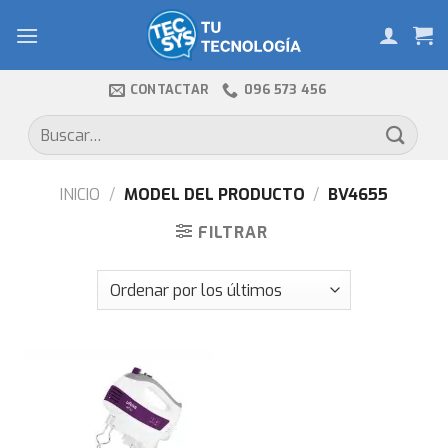
Skip
to
content
CONTACTAR
096 573 456
Buscar
por:
INICIO
/
MODEL DEL PRODUCTO
/
BV4655
FILTRAR