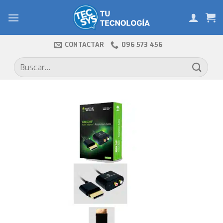
Skip
to
content
CONTACTAR
096 573 456
Buscar
por: