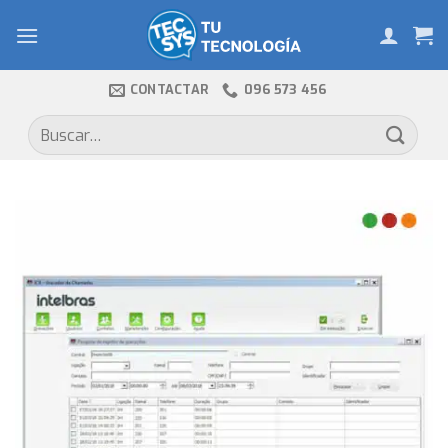
Skip
to
content
CONTACTAR
096 573 456
Buscar
por: