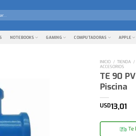
r
S
NOTEBOOKS
GAMING
COMPUTADORAS
APPLE
INICIO
/
TIENDA
/
ACCESORIOS
TE 90 P
Piscina
13,01
USD
Te 