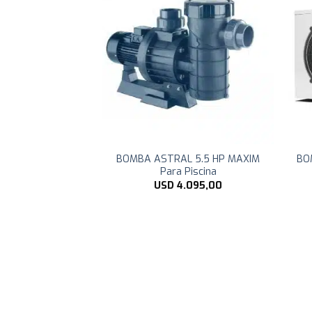
 DIGITAL –
BOMBA ASTRAL 5.5 HP MAXIM
BO
RUTEST Para
Para Piscina
scina
USD
4.095,00
189,00