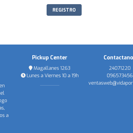
Pickup Center
Contactan
Magallanes 1263
24071220
Lunes a Viernes 10 a 19h
096573456
ventasweb@vidapor
 en
el
ogo
s,
os a