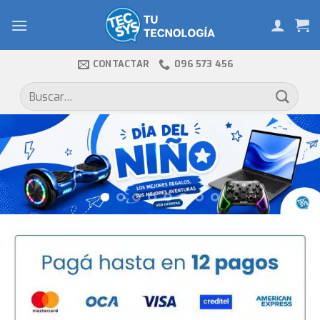
Skip
to
content
CONTACTAR
096 573 456
Buscar
por: