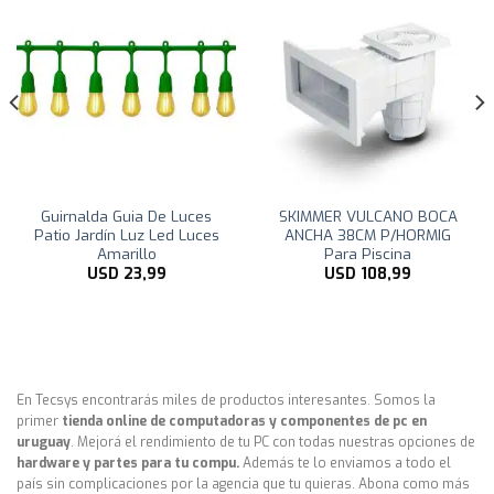
¡O
SKIMMER VULCANO BOCA
Toldo Vela p/ sombra viento
ANCHA 38CM P/HORMIG
y granizo c/ protección Uv –
Para Piscina
4*1.90 rectangulo Beige
USD
108,99
USD
49,00
En Tecsys encontrarás miles de productos interesantes. Somos la
primer
tienda online de computadoras y componentes de pc en
uruguay
. Mejorá el rendimiento de tu PC con todas nuestras opciones de
hardware y partes para tu compu.
Además te lo enviamos a todo el
país sin complicaciones por la agencia que tu quieras. Abona como más