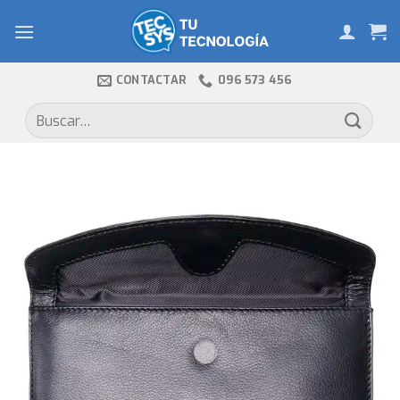
Skip
to
content
CONTACTAR
096 573 456
Buscar
por: