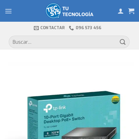
Skip
to
content
CONTACTAR
096 573 456
Buscar
por: