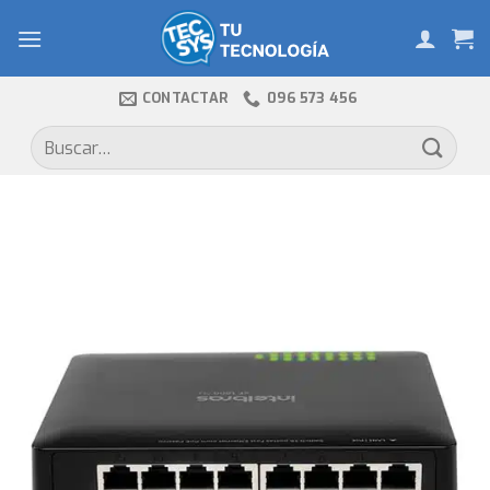
Skip
to
content
CONTACTAR
096 573 456
Buscar
por: