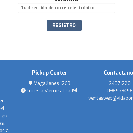
Pickup Center
Contactan
Magallanes 1263
24071220
Lunes a Viernes 10 a 19h
096573456
ventasweb@vidapor
 en
el
ogo
s,
os a