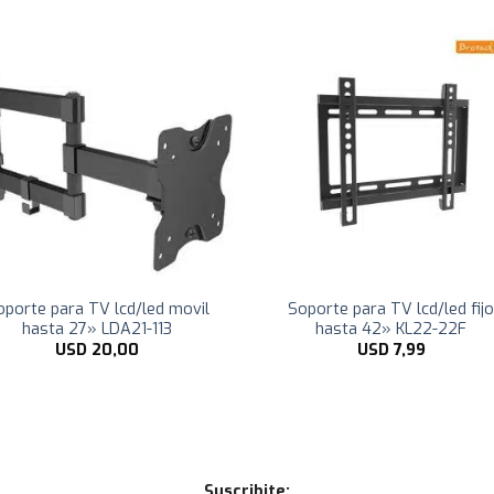
oporte para TV lcd/led movil
Soporte para TV lcd/led fij
hasta 27» LDA21-113
hasta 42» KL22-22F
USD
20,00
USD
7,99
Suscribite: