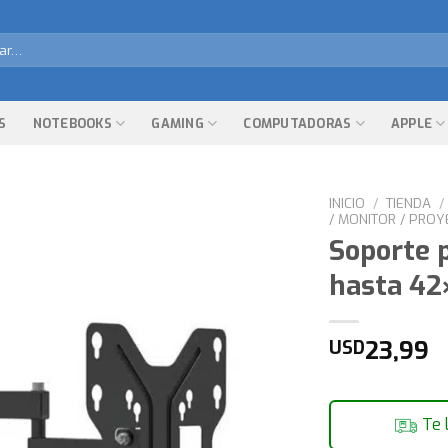
r
S
NOTEBOOKS
GAMING
COMPUTADORAS
APPLE
INICIO
/
TIENDA
/
/ MONITOR / PROY
Soporte 
hasta 42
23,99
USD
Te 