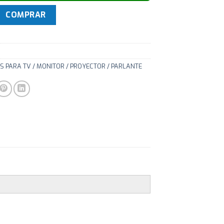
lcd/led movil hasta 42'' LDA11-223 cantidad
COMPRAR
S PARA TV / MONITOR / PROYECTOR / PARLANTE