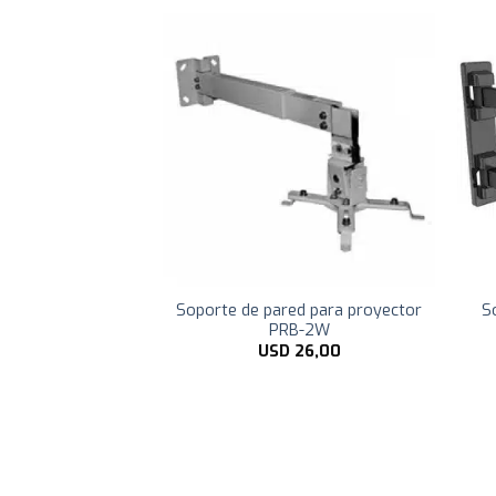
TV led/lcd movil
Soporte de pared para proyector
S
» LDA23-113
PRB-2W
D
16,99
USD
26,00