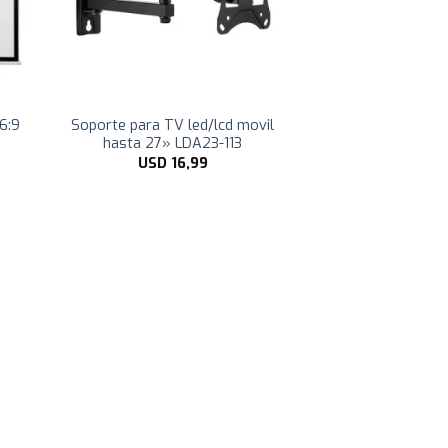
6:9
Soporte para TV led/lcd movil
hasta 27» LDA23-113
USD
16,99