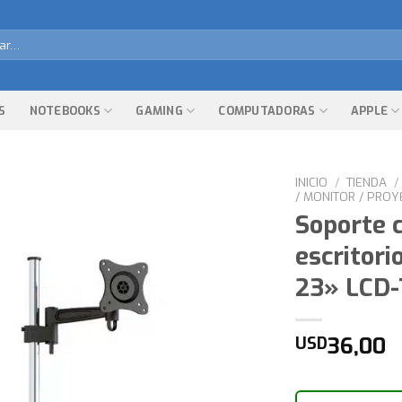
r
S
NOTEBOOKS
GAMING
COMPUTADORAS
APPLE
INICIO
/
TIENDA
/
/ MONITOR / PROY
Soporte 
escritori
23» LCD-
36,00
USD