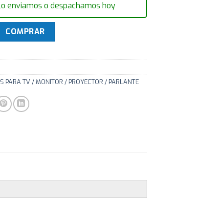
lo enviamos o despachamos hoy
 largo de escritorio para monitor hasta 23'' LCD-T12 cantid
COMPRAR
S PARA TV / MONITOR / PROYECTOR / PARLANTE