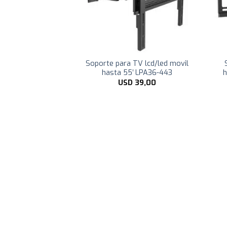
TV lcd/led movil
Soporte para TV lcd/led movil
0» / 35kg
hasta 55′ LPA36-443
h
30,99
USD
39,00