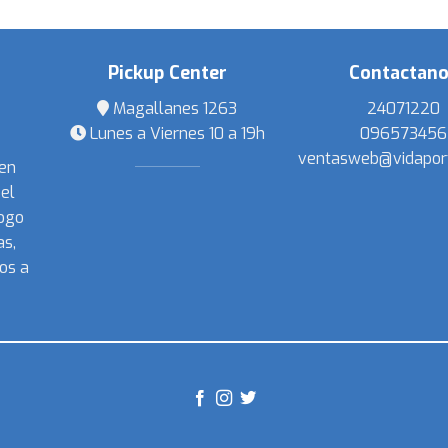
Pickup Center
Contactan
Magallanes 1263
24071220
Lunes a Viernes 10 a 19h
096573456
ventasweb@vidapor
 en
el
ogo
s,
os a