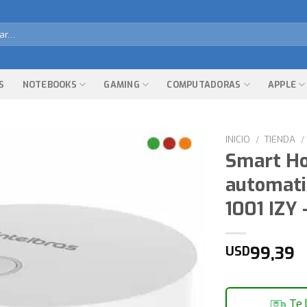
r
S
NOTEBOOKS
GAMING
COMPUTADORAS
APPLE
INICIO
/
TIENDA
/
Smart Ho
automatiz
1001 IZY 
99,39
USD
Te 