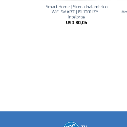
 Vintage G125 Wi-
Smart Home | Sirena Inalambrico
egulable E27
WiFi SMART | ISI 1001 IZY –
Mo
Intelbras
D
37,99
USD
80,04