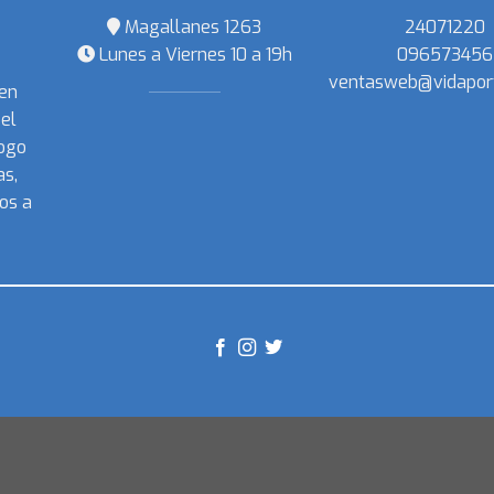
Magallanes 1263
24071220
Lunes a Viernes 10 a 19h
096573456
ventasweb@vidapor
 en
el
ogo
s,
os a