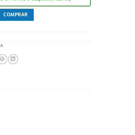
tral de automatizacion | 32 disp | ICA 1001 IZY - Intelbras ca
COMPRAR
CA