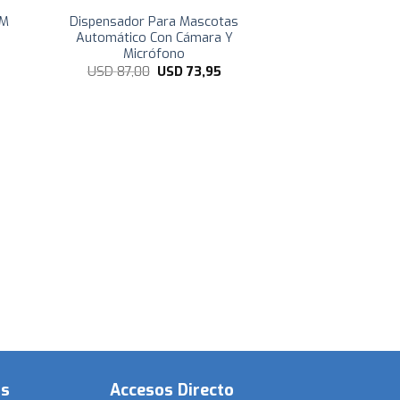
EM
Dispensador Para Mascotas
Automático Con Cámara Y
Micrófono
El
El
USD
87,00
USD
73,95
precio
precio
original
actual
era:
es:
USD
USD
87,00.
73,95.
os
Accesos Directo