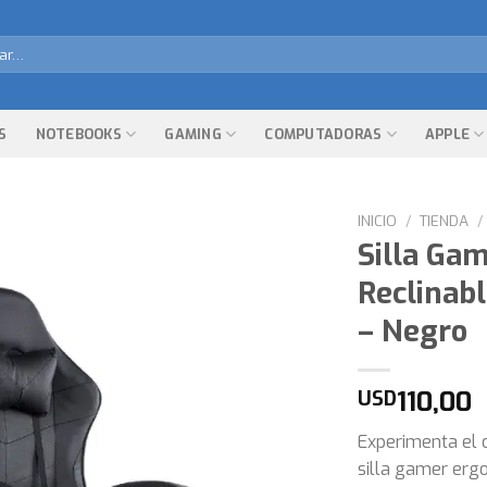
r
S
NOTEBOOKS
GAMING
COMPUTADORAS
APPLE
INICIO
/
TIENDA
/
Silla Ga
Reclinabl
– Negro
110,00
USD
Experimenta el c
silla gamer ergo