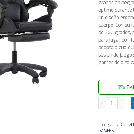
grados en negro
óptimo durante l
un diseño ergon
cuerpo. Con su f
de 360 grados, p
para jugar con f
adapta a cualqu
sesión de juego
gamer de alta c
Te 
Silla Gamer Erg
Categorías:
Día del
GAMERS