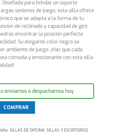
. Diseñada para brindar un soporte
argas sesiones de juego, esta silla ofrece
ómico que se adapta a la forma de tu
unción de reclinado y capacidad de giro
odrás encontrar la posición perfecta
acilidad. Su elegante color negro se
ier ambiente de juego. ¡Haz que cada
 sea cómoda y emocionante con esta silla
alidad!
lo enviamos o despachamos hoy
onomica Reclinable Giratorias 360 grados - Negro cantidad
COMPRAR
 Niño
,
SILLAS DE OFICINA
,
SILLAS Y ESCRITORIOS