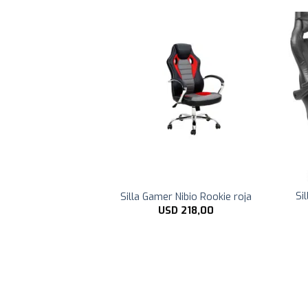
Opaca con Asiento
Si
Silla Gamer Nibio Rookie roja
forzada Blanco
USD
218,00
55,00