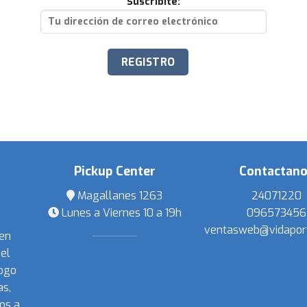
Suscribite:
Pickup Center
Contactan
Magallanes 1263
24071220
Lunes a Viernes 10 a 19h
096573456
ventasweb@vidapor
 en
el
ogo
s,
os a