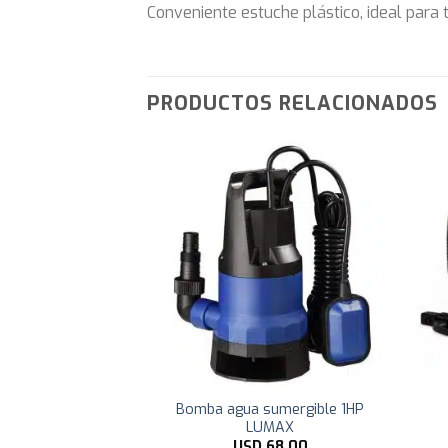
Conveniente estuche plástico, ideal para 
PRODUCTOS RELACIONADOS
nverter Lumax
Bomba agua sumergible 1HP
p LUMAX
LUMAX
95,00
USD
68,00