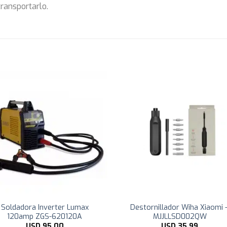
transportarlo.
Soldadora Inverter Lumax
Destornillador Wiha Xiaomi 
120amp ZGS-620120A
MJJLLSD002QW
USD
95,00
USD
35,99