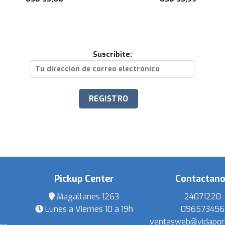
Suscribite:
Pickup Center
Contactan
Magallanes 1263
24071220
Lunes a Viernes 10 a 19h
096573456
ventasweb@vidapor