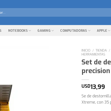
r
S
NOTEBOOKS
GAMING
COMPUTADORAS
APPLE
INICIO
/
TIENDA
/
HERRAMIENTAS
Set de de
precision
13,99
USD
Se de destornil
Xtreme, con 35 