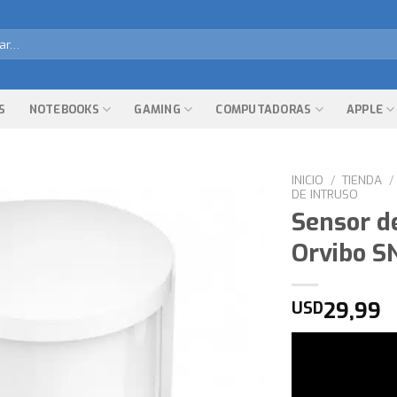
r
S
NOTEBOOKS
GAMING
COMPUTADORAS
APPLE
INICIO
/
TIENDA
/
DE INTRUSO
Sensor d
Orvibo S
29,99
USD