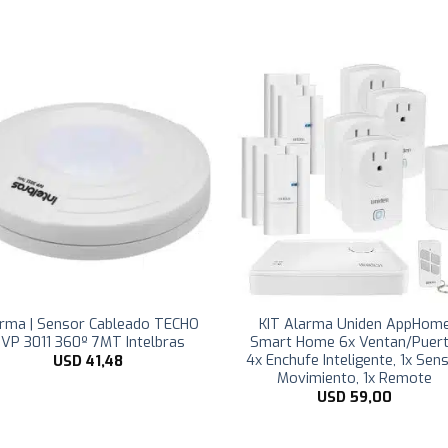
rma | Sensor Cableado TECHO
KIT Alarma Uniden AppHom
 IVP 3011 360º 7MT Intelbras
Smart Home 6x Ventan/Puert
4x Enchufe Inteligente, 1x Sen
USD
41,48
Movimiento, 1x Remote
USD
59,00