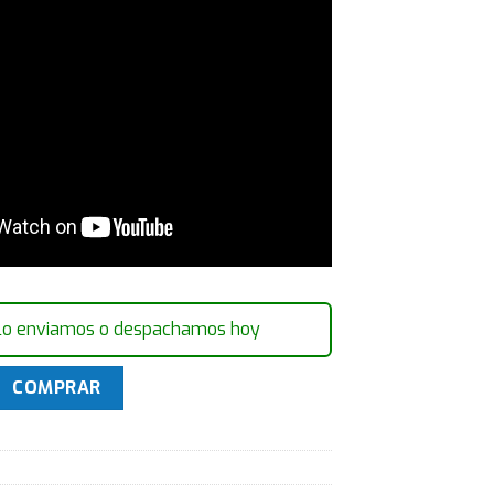
lo enviamos o despachamos hoy
iento PIR Orvibo SN11 Domotica Celular cantidad
COMPRAR