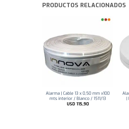
PRODUCTOS RELACIONADOS
lo GPRS 4G | AMT
Alarma | Cable 13 x 0,50 mm x100
Ala
18e Smart / AMT
mts interior / Blanco / 1511/13
|
 – Intelbras
USD
115,90
115,86