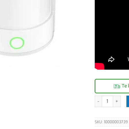
Te 
Sensor de movim
SKU:
10000003739