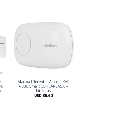
e
Alarma | Receptor Alarma XAR
a,
4000 Smart CON CARCASA –
sor
Intelbras
USD
36,60