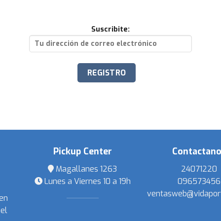
Suscribite:
Pickup Center
Contactan
Magallanes 1263
24071220
Lunes a Viernes 10 a 19h
096573456
ventasweb@vidapor
 en
el