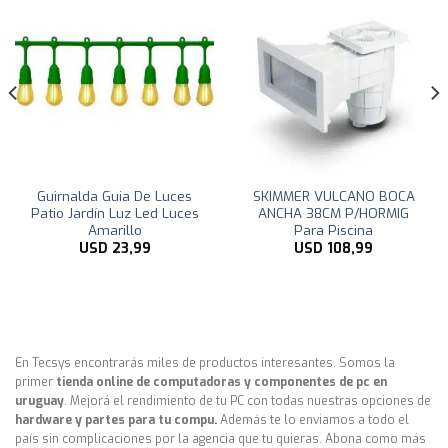
¡O
SKIMMER VULCANO BOCA
Toldo Vela p/ sombra viento
ANCHA 38CM P/HORMIG
y granizo c/ protección Uv –
Para Piscina
4*1.90 rectangulo Beige
USD
108,99
USD
49,00
En Tecsys encontrarás miles de productos interesantes. Somos la
primer
tienda online de computadoras y componentes de pc en
uruguay
. Mejorá el rendimiento de tu PC con todas nuestras opciones de
hardware y partes para tu compu.
Además te lo enviamos a todo el
país sin complicaciones por la agencia que tu quieras. Abona como más