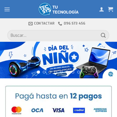
Skip
to
content
CONTACTAR
096 573 456
Buscar
por: