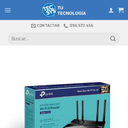
Skip
to
content
CONTACTAR
096 573 456
Buscar
por: