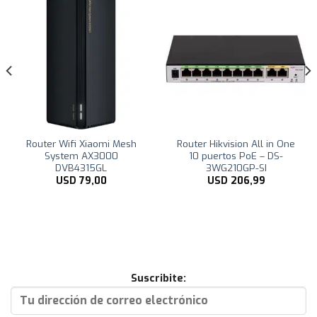
Router Wifi Xiaomi Mesh
Router Hikvision All in One
System AX3000
10 puertos PoE – DS-
DVB4315GL
3WG210GP-SI
USD
79,00
USD
206,99
Suscribite: