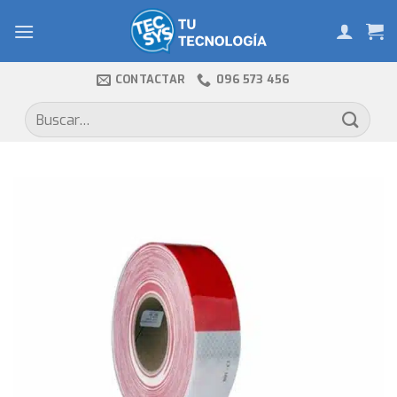
Skip
to
content
CONTACTAR
096 573 456
Buscar
por: