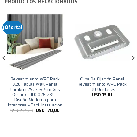
PRODUCTOS RELACIONADOS
¡Oferta!
Revestimiento WPC Pack
Clips De Fijación Panel
X20 Tablas Wall Panel
Revestimiento WPC Pack
Lambrin 290×16.7cm Gris
100 Unidades
Oscuro – 100026-235 –
USD
13,01
Diseño Moderno para
Interiores – Fácil Instalación
El
El
USD
244,00
USD
178,00
precio
precio
original
actual
era:
es:
USD
USD
244,00.
178,00.