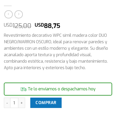
El
El
125,00
88,75
USD
USD
precio
precio
Revestimiento decorativo WPC simil madera color DUO
original
actual
NEGRO/MARRON OSCURO, ideal para renovar paredes y
era:
es:
ambientes con un estilo moderno y elegante. Su diseño
USD
USD
acanalado aporta textura y profundidad visual,
125,00.
88,75.
combinando estética, resistencia y bajo mantenimiento.
Apto para interiores y exteriores bajo techo.
Te lo enviamos o despachamos hoy
Revestimiento WPC Pack X10 Tablas Wall Panel Lambrin 290
COMPRAR