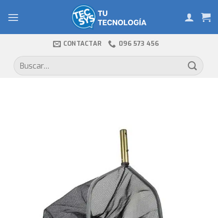
Skip
to
content
CONTACTAR
096 573 456
Buscar
por: