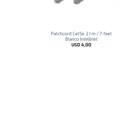
ction! MYC-6418
Patchcord Cat5e 2,1 m / 7 feet
0*450mm
Blanco Intellinet
182,99
USD
4,00