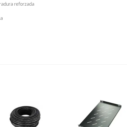
rradura reforzada
da