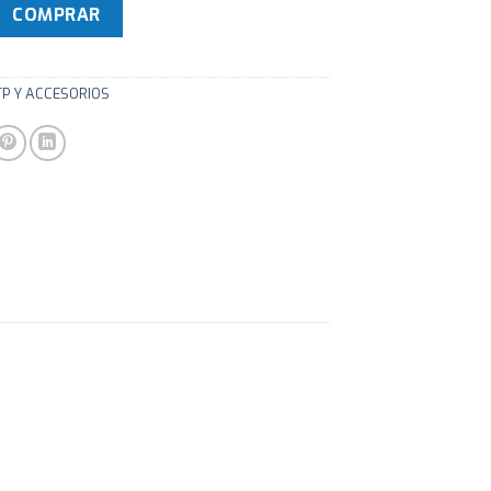
ion! MYC-8837 37U 800X800mm - Pivotante cantidad
COMPRAR
TP Y ACCESORIOS