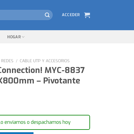
ACCEDER
HOGAR
REDES
/
CABLE UTP Y ACCESORIOS
Connection! MYC-8837
X800mm – Pivotante
lo enviamos o despachamos hoy