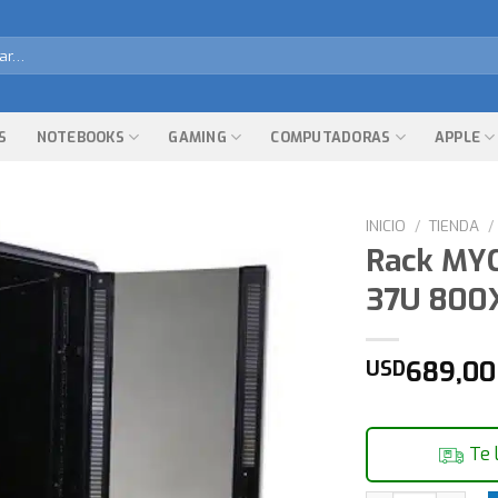
r
S
NOTEBOOKS
GAMING
COMPUTADORAS
APPLE
INICIO
/
TIENDA
/
Rack MY
37U 800
689,00
USD
Te 