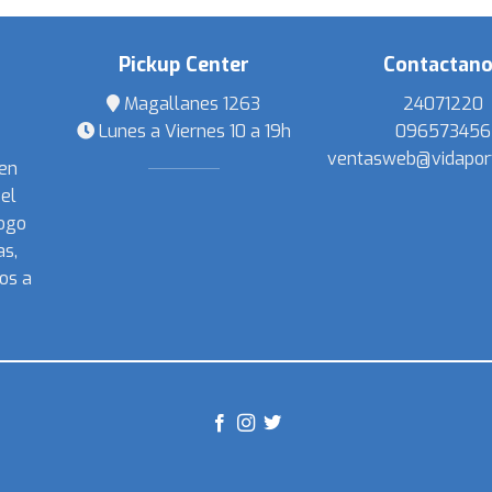
Pickup Center
Contactan
Magallanes 1263
24071220
Lunes a Viernes 10 a 19h
096573456
ventasweb@vidapor
 en
el
ogo
s,
os a