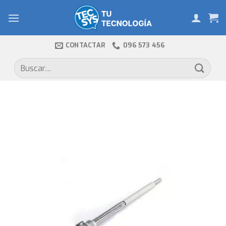
Skip
to
content
CONTACTAR
096 573 456
Buscar
por: