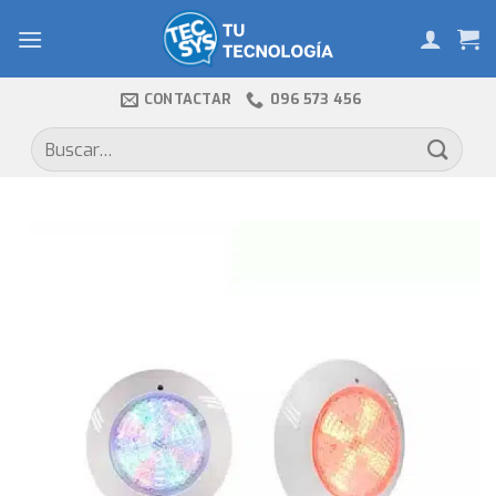
Skip
to
content
CONTACTAR
096 573 456
Buscar
por: