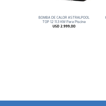
LCANO LAMINA
BOMBA DE CALOR ASTRALPOOL
ra Piscina
TOP 12 11.3 KW Para Piscina
60,00
USD
2.999,00