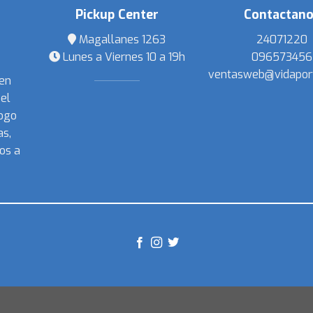
Pickup Center
Contactan
Magallanes 1263
24071220
Lunes a Viernes 10 a 19h
096573456
ventasweb@vidapor
 en
el
ogo
s,
os a