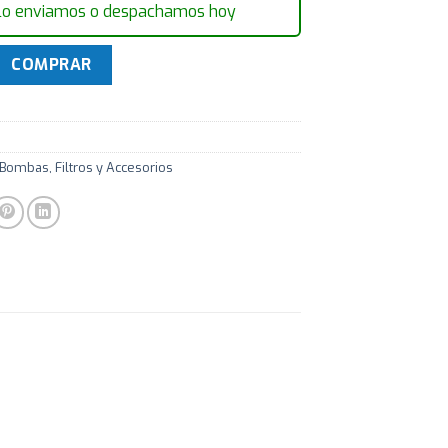
lo enviamos o despachamos hoy
 MINI CONTROL LED C/NICHO COLOR 6W P/Piscina cantidad
COMPRAR
 Bombas, Filtros y Accesorios