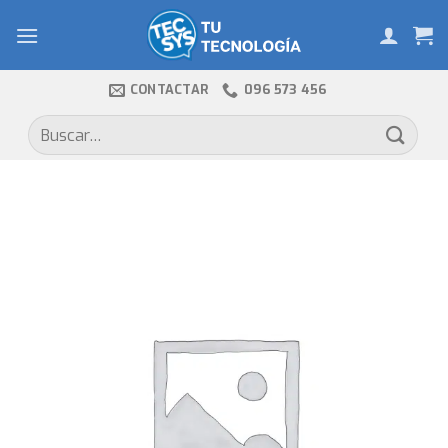
Skip
to
content
CONTACTAR
096 573 456
Buscar
por: