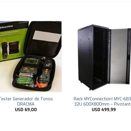
Tester Generador de Tonos
Rack MYConnection! MYC-68
DRACMA
32U 600X800mm – Pivotant
USD
69,00
USD
499,99