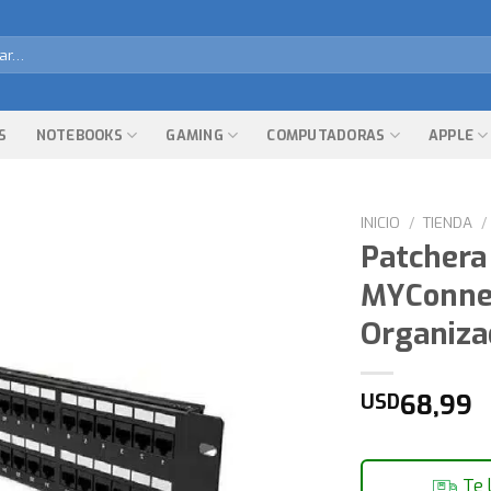
r
S
NOTEBOOKS
GAMING
COMPUTADORAS
APPLE
INICIO
/
TIENDA
/
Patchera
MYConnec
Organiza
68,99
USD
Te 