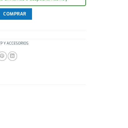
rtos MYConnection! CAT5E con Organizador cantidad
COMPRAR
TP Y ACCESORIOS