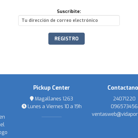
Suscribite:
Pickup Center
Contactan
Magallanes 1263
24071220
Lunes a Viernes 10 a 19h
096573456
ventasweb@vidapor
 en
el
ogo