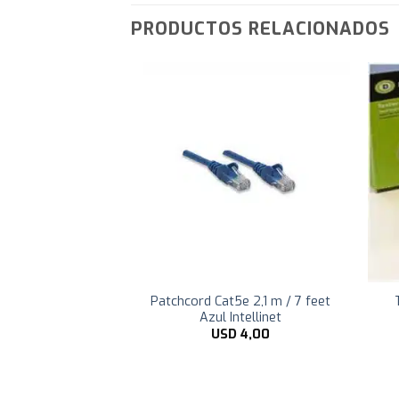
PRODUCTOS RELACIONADOS
e 2,1 m / 7 feet
Patchcord Cat5e 2,1 m / 7 feet
ntellinet
Azul Intellinet
D
4,00
USD
4,00