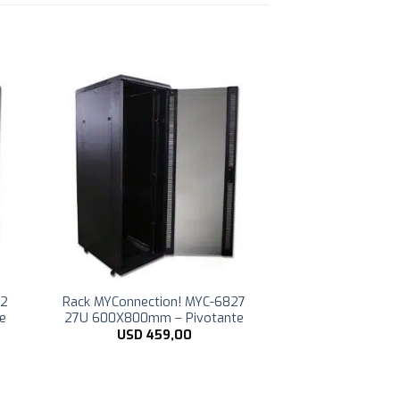
32
Rack MYConnection! MYC-6827
e
27U 600X800mm – Pivotante
USD
459,00