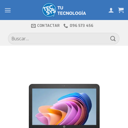
Skip
to
content
CONTACTAR
096 573 456
Buscar
por: