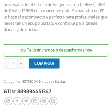
procesador Intel Core i5 de 6ª generación (2.8GHz), 8GB
de RAM y 128GB de almacenamiento. Su pantalla de 13"
lo hace ultracompacto y perfecto para profesionales que
necesitan un equipo portátil y confiable para tareas
diarias y de oficina.
Te lo enviamos o despachamos hoy
Notebook HP ProBook 430 G3 | Core i5 2.8GHz 6ª Gen (8GB/1
COMPRAR
Categorías:
NOTEBOOK
,
Notebook Baratas
GTIN: 889894451347