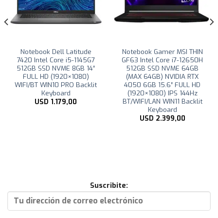
Notebook Dell Latitude
Notebook Gamer MSI THIN
7420 Intel Core i5-1145G7
GF63 Intel Core i7-12650H
512GB SSD NVME 8GB 14″
512GB SSD NVME 64GB
FULL HD (1920×1080)
(MAX 64GB) NVIDIA RTX
WIFI/BT WIN10 PRO Backlit
4050 6GB 15.6″ FULL HD
Keyboard
(1920×1080) IPS 144Hz
BT/WIFI/LAN WIN11 Backlit
USD
1.179,00
Keyboard
USD
2.399,00
Suscribite: