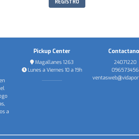
Pickup Center
Contactan
Magallanes 1263
24071220
Lunes a Viernes 10 a 19h
096573456
ventasweb@vidapor
 en
el
ogo
s,
os a