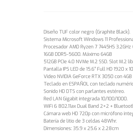
Diseño TUF color negro (Graphite Black).
Sistema Microsoft Windows 11 Professiona
Procesador AMD Ryzen 7 7445HS 3.2GHz (
16GB DDR5-5600. Máximo 64GB
512GB PCIe 4.0 NVMe M.2 SSD. Slot M.2 li
Pantalla IPS LED de 15.6″ Full HD 1920 x 1
Video NVIDIA GeForce RTX 3050 con 4GB
Teclado en ESPAÑOL con teclado numérico
Sonido HD DTS con parlantes estéreo.
Red LAN Gigabit integrada 10/100/1000.
WiFi 6 802.11ax Dual Band 2×2 + Bluetooth
Cámara web HD 720p con micrófono inte
Batería de litio de 3 celdas 48Whr.
Dimensiones: 35.9 x 25.6 x 2.28cm