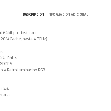
DESCRIPCIÓN
INFORMACIÓN ADICIONAL
l 64bit pre-instalado.
20M Cache, hasta 4.7GHz)
bre
080 144hz.
 GDDR6.
 y Retroiluminacion RGB.
 5.3.
grada.