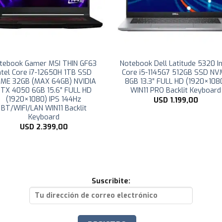
tebook Gamer MSI THIN GF63
Notebook Dell Latitude 5320 In
ntel Core i7-12650H 1TB SSD
Core i5-1145G7 512GB SSD N
ME 32GB (MAX 64GB) NVIDIA
8GB 13.3″ FULL HD (1920×108
TX 4050 6GB 15.6″ FULL HD
WIN11 PRO Backlit Keyboard
(1920×1080) IPS 144Hz
USD
1.199,00
BT/WIFI/LAN WIN11 Backlit
Keyboard
USD
2.399,00
Suscribite: