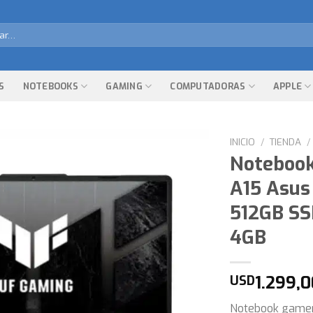
r
S
NOTEBOOKS
GAMING
COMPUTADORAS
APPLE
INICIO
/
TIENDA
/
Noteboo
A15 Asus
512GB SS
4GB
1.299,
USD
Notebook gamer