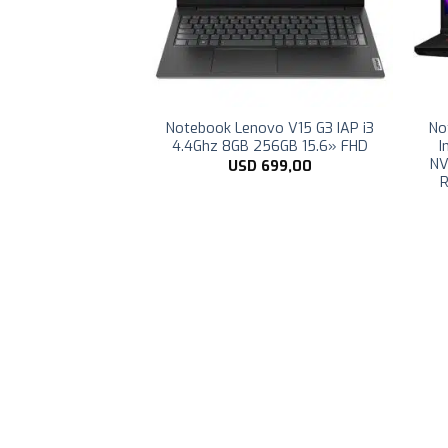
mer MSI Cyborg
Notebook Lenovo V15 G3 IAP i3
No
 4.9Ghz 16GB 2TB
4.4Ghz 8GB 256GB 15.6» FHD
I
D RTX 4050 6GB
NV
USD
699,00
R
.949,00