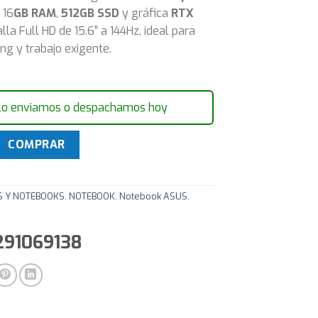
, 16
GB RAM
,
512GB SSD
y gráfica
RTX
alla Full HD de 15.6” a 144Hz, ideal para
ng y trabajo exigente.
lo enviamos o despachamos hoy
TUF Gaming A15 Asus Ryzen 7 4.7Ghz 16GB 512GB SSD 15.6" 
COMPRAR
S Y NOTEBOOKS
,
NOTEBOOK
,
Notebook ASUS
,
291069138