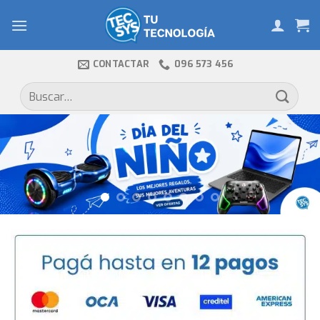
Skip
to
content
CONTACTAR
096 573 456
Buscar
por: