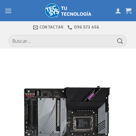
Skip
to
content
CONTACTAR
096 573 456
Buscar
por: