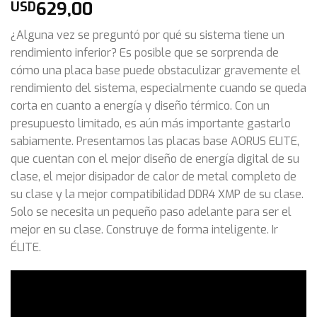
629,00
USD
¿Alguna vez se preguntó por qué su sistema tiene un
rendimiento inferior? Es posible que se sorprenda de
cómo una placa base puede obstaculizar gravemente el
rendimiento del sistema, especialmente cuando se queda
corta en cuanto a energía y diseño térmico. Con un
presupuesto limitado, es aún más importante gastarlo
sabiamente. Presentamos las placas base AORUS ELITE,
que cuentan con el mejor diseño de energía digital de su
clase, el mejor disipador de calor de metal completo de
su clase y la mejor compatibilidad DDR4 XMP de su clase.
Solo se necesita un pequeño paso adelante para ser el
mejor en su clase. Construye de forma inteligente. Ir
ÉLITE.