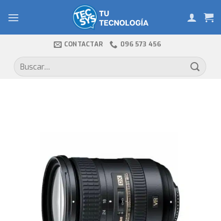
Skip
to
content
CONTACTAR
096 573 456
Buscar
por: