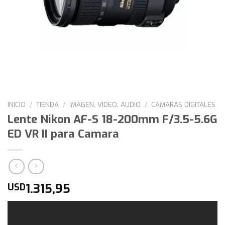
INICIO
/
TIENDA
/
IMAGEN, VIDEO, AUDIO
/
CAMARAS DIGITALES
Lente Nikon AF-S 18-200mm F/3.5-5.6G
ED VR II para Camara
1.315,95
USD