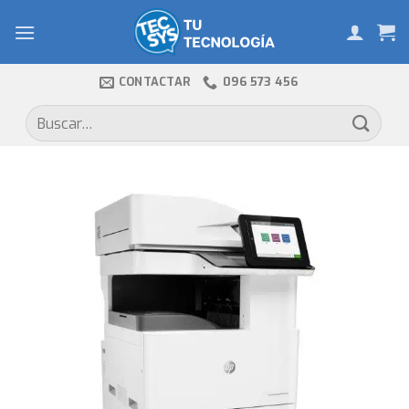
Skip
to
content
CONTACTAR
096 573 456
Buscar
por: