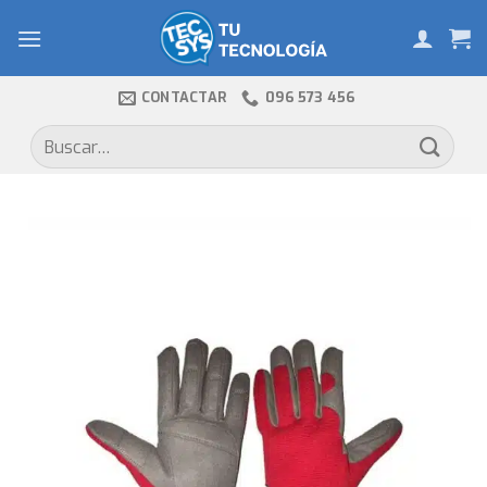
Skip
to
content
CONTACTAR
096 573 456
Buscar
por: