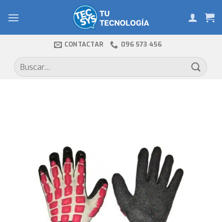
Skip
to
content
CONTACTAR
096 573 456
Buscar
por: