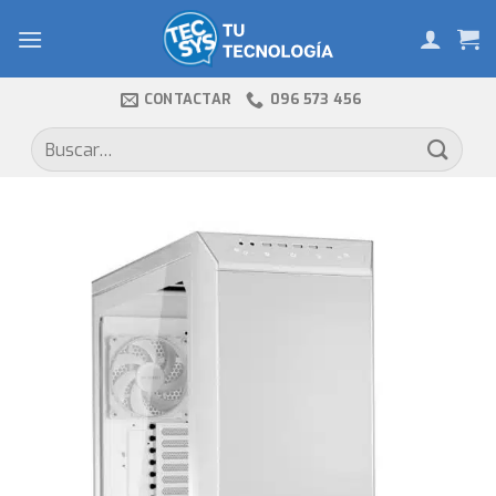
Skip
to
content
CONTACTAR
096 573 456
Buscar
por: