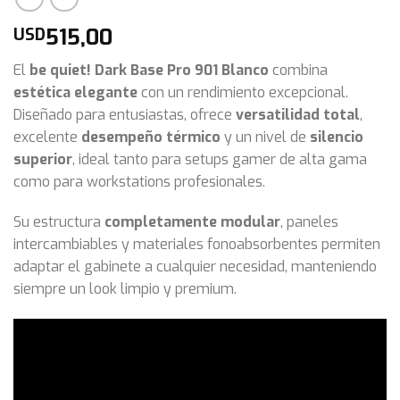
515,00
USD
El
be quiet! Dark Base Pro 901 Blanco
combina
estética elegante
con un rendimiento excepcional.
Diseñado para entusiastas, ofrece
versatilidad total
,
excelente
desempeño térmico
y un nivel de
silencio
superior
, ideal tanto para setups gamer de alta gama
como para workstations profesionales.
Su estructura
completamente modular
, paneles
intercambiables y materiales fonoabsorbentes permiten
adaptar el gabinete a cualquier necesidad, manteniendo
siempre un look limpio y premium.