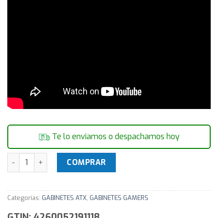
Te lo enviamos o despachamos hoy
Gabinete Gamer be quiet! Dark Base Pro 901 Blanco - Versa
COMPRAR
Categorías:
GABINETES ATX
,
GABINETES GAMERS
GTIN: 4260052191118