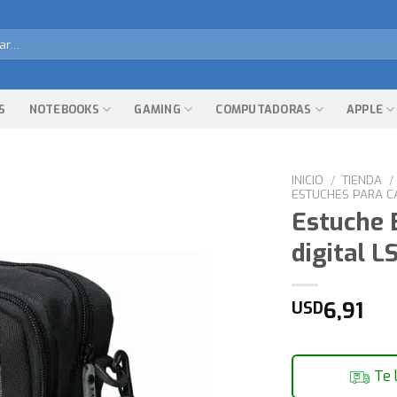
r
S
NOTEBOOKS
GAMING
COMPUTADORAS
APPLE
INICIO
/
TIENDA
/
ESTUCHES PARA 
Estuche 
digital L
6,91
USD
Te 