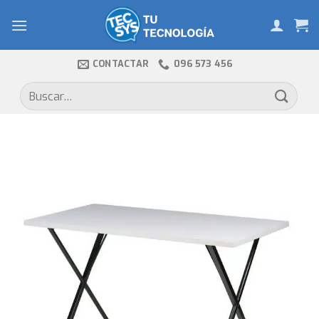
Skip
to
content
CONTACTAR
096 573 456
Buscar
por: