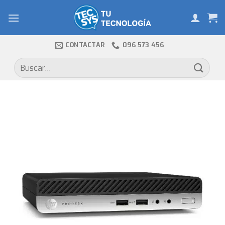
Skip
to
content
CONTACTAR
096 573 456
Buscar
por: