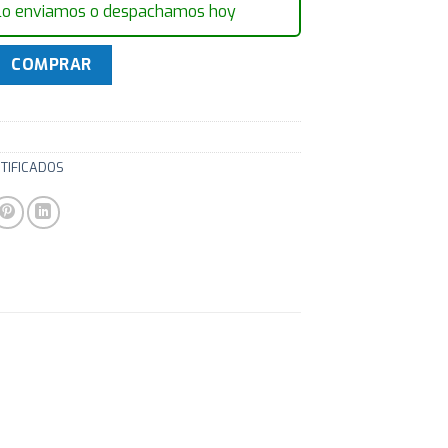
lo enviamos o despachamos hoy
ora PC HP 8300 i5 2.9Ghz 4GB 250GB Win 7 Pro cantidad
COMPRAR
RTIFICADOS