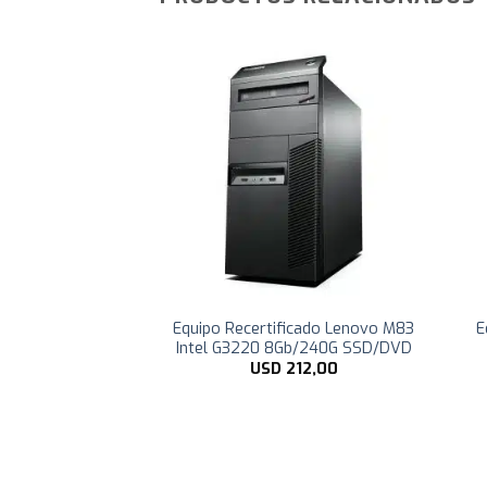
ificado HP 6300
Equipo Recertificado Lenovo M83
E
b/240GB SSD/DVD
Intel G3220 8Gb/240G SSD/DVD
180,00
USD
212,00