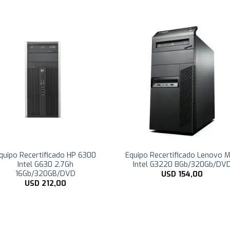
quipo Recertificado HP 6300
Equipo Recertificado Lenovo 
Intel G630 2.7Gh
Intel G3220 8Gb/320Gb/DV
16Gb/320GB/DVD
USD
154,00
USD
212,00