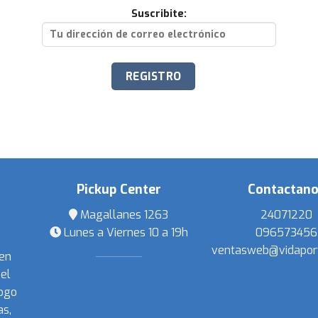
Suscribite:
Pickup Center
Contactan
Magallanes 1263
24071220
Lunes a Viernes 10 a 19h
096573456
ventasweb@vidapor
 en
el
ogo
s,