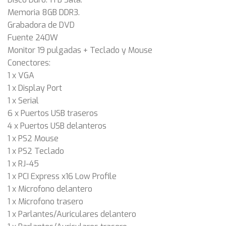
Memoria 8GB DDR3.
Grabadora de DVD
Fuente 240W
Monitor 19 pulgadas + Teclado y Mouse
Conectores:
1 x VGA
1 x Display Port
1 x Serial
6 x Puertos USB traseros
4 x Puertos USB delanteros
1 x PS2 Mouse
1 x PS2 Teclado
1 x RJ-45
1 x PCI Express x16 Low Profile
1 x Microfono delantero
1 x Microfono trasero
1 x Parlantes/Auriculares delantero