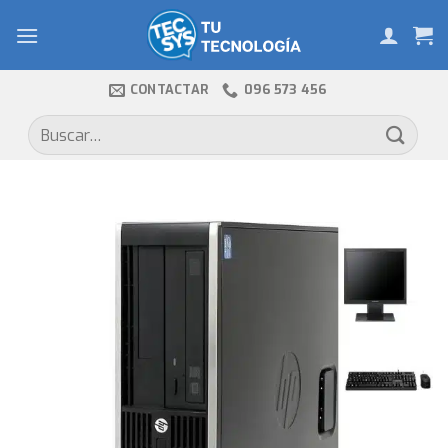
Skip
to
content
CONTACTAR
096 573 456
Buscar
por: