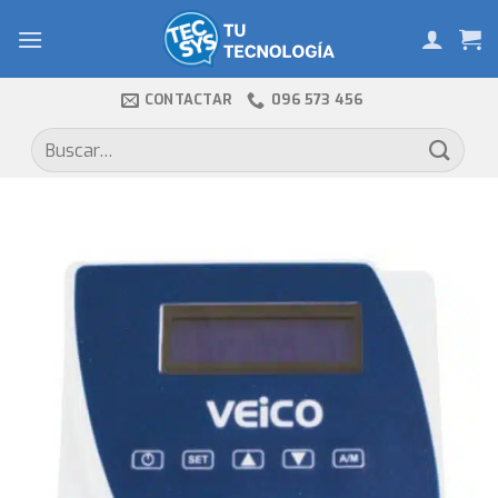
Skip
to
content
CONTACTAR
096 573 456
Buscar
por: