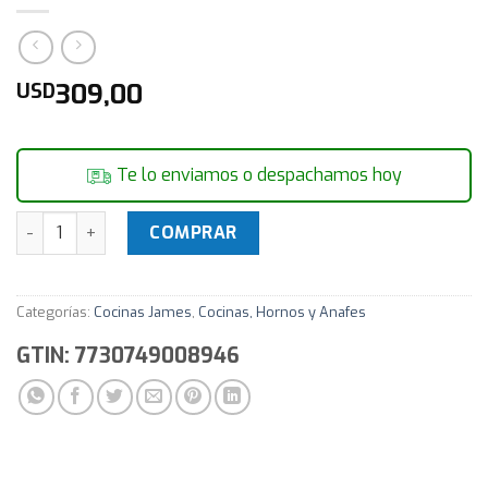
309,00
USD
Te lo enviamos o despachamos hoy
Cocina A Gas James 5 Hornallas C150 B Negra - Distribuidor
COMPRAR
Categorías:
Cocinas James
,
Cocinas, Hornos y Anafes
GTIN: 7730749008946