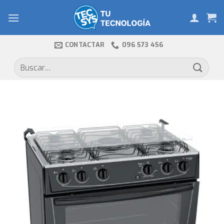
Skip
to
content
CONTACTAR
096 573 456
Buscar
por: