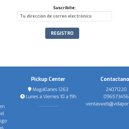
Suscribite:
Pickup Center
Contactan
Magallanes 1263
24071220
Lunes a Viernes 10 a 19h
096573456
ventasweb@vidapor
 en
el
ogo
s,