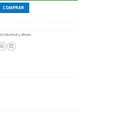
ridad Reflectivo PVC/POL con 2 cintas Moto cantidad
COMPRAR
 industrial y afines