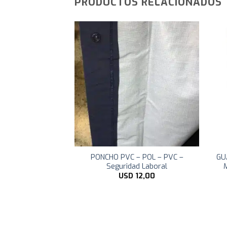
PRODUCTOS RELACIONADOS
 NEGRA LARGA –
PONCHO PVC – POL – PVC –
GU
ad Laboral
Seguridad Laboral
M
D
17,49
USD
12,00