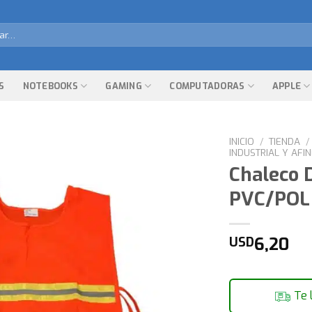
r
S
NOTEBOOKS
GAMING
COMPUTADORAS
APPLE
INICIO
/
TIENDA
/
INDUSTRIAL Y AFI
Chaleco 
PVC/POL 
6,20
USD
Te 