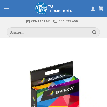
Skip
to
content
CONTACTAR
096 573 456
Buscar
por: