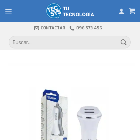
Skip
to
content
CONTACTAR
096 573 456
Buscar
por: