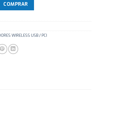
 TP-LINK CP220 2 Puertos USB 24W cantidad
COMPRAR
ORES WIRELESS USB / PCI