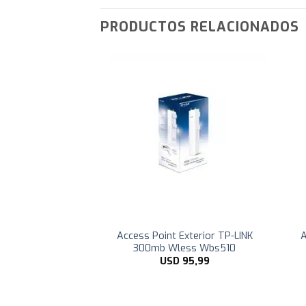
PRODUCTOS RELACIONADOS
Access Point Exterior TP-LINK
A
INK Sfp Sm321b
300mb Wless Wbs510
D
47,99
USD
95,99