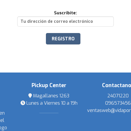
Suscribite:
Pickup Center
Contactan
Magallanes 1263
24071220
Lunes a Viernes 10 a 19h
096573456
ventasweb@vidapor
 en
el
ogo