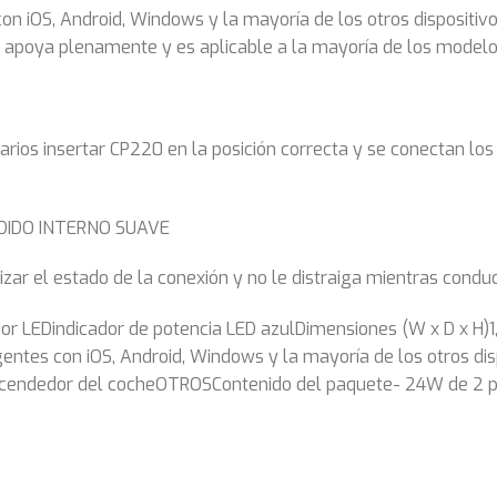
 con iOS, Android, Windows y la mayoría de los otros disposit
0 apoya plenamente y es aplicable a la mayoría de los modelo
uarios insertar CP220 en la posición correcta y se conectan lo
DIDO INTERNO SUAVE
zar el estado de la conexión y no le distraiga mientras condu
Dindicador de potencia LED azulDimensiones (W x D x H)1,1 X 
gentes con iOS, Android, Windows y la mayoría de los otros di
encendedor del cocheOTROSContenido del paquete- 24W de 2 