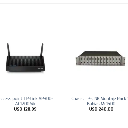
ccess point TP-Link AP300-
Chasis TP-LINK Montaje Rack 
AC1200Mb
Bahías Mc1400
USD
128,99
USD
240,00