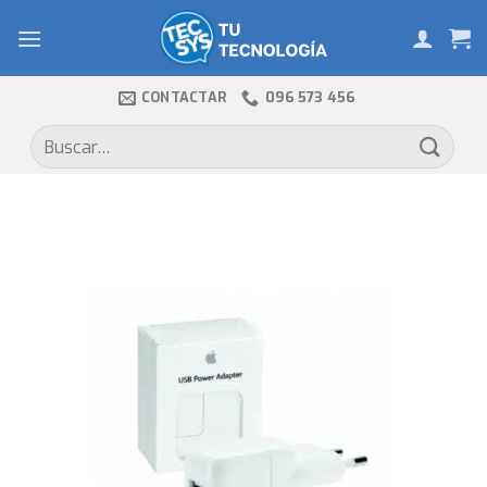
Skip
to
content
CONTACTAR
096 573 456
Buscar
por: