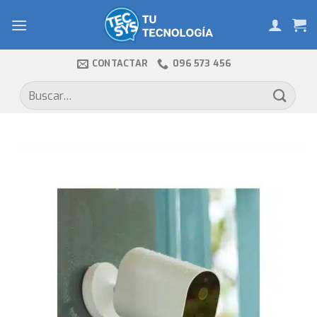
Skip
to
content
CONTACTAR
096 573 456
Buscar
por: