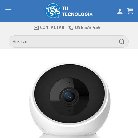
Skip
to
content
CONTACTAR
096 573 456
Buscar
por: