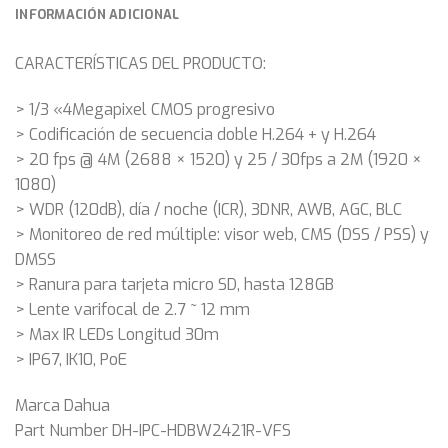
INFORMACIÓN ADICIONAL
CARACTERÍSTICAS DEL PRODUCTO:
> 1/3 «4Megapixel CMOS progresivo
> Codificación de secuencia doble H.264 + y H.264
> 20 fps @ 4M (2688 × 1520) y 25 / 30fps a 2M (1920 ×
1080)
> WDR (120dB), día / noche (ICR), 3DNR, AWB, AGC, BLC
> Monitoreo de red múltiple: visor web, CMS (DSS / PSS) y
DMSS
> Ranura para tarjeta micro SD, hasta 128GB
> Lente varifocal de 2.7 ~ 12 mm
> Max IR LEDs Longitud 30m
> IP67, IK10, PoE
Marca Dahua
Part Number DH-IPC-HDBW2421R-VFS