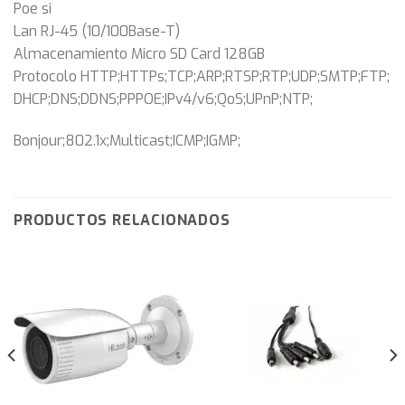
Poe si
Lan RJ-45 (10/100Base-T)
Almacenamiento Micro SD Card 128GB
Protocolo HTTP;HTTPs;TCP;ARP;RTSP;RTP;UDP;SMTP;FTP;
DHCP;DNS;DDNS;PPPOE;IPv4/v6;QoS;UPnP;NTP;
Bonjour;802.1x;Multicast;ICMP;IGMP;
PRODUCTOS RELACIONADOS