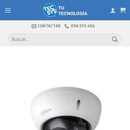
Skip
to
content
CONTACTAR
096 573 456
Buscar
por: