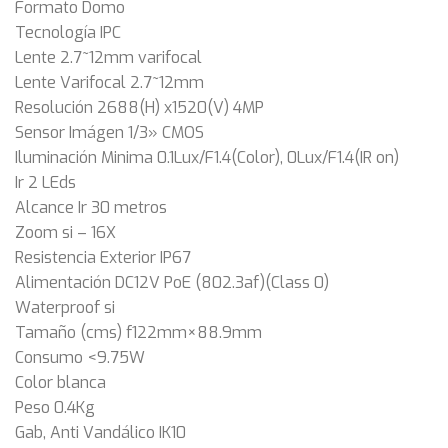
Formato Domo
Tecnología IPC
Lente 2.7~12mm varifocal
Lente Varifocal 2.7~12mm
Resolución 2688(H) x1520(V) 4MP
Sensor Imágen 1/3» CMOS
Iluminación Minima 0.1Lux/F1.4(Color), 0Lux/F1.4(IR on)
Ir 2 LEds
Alcance Ir 30 metros
Zoom si – 16X
Resistencia Exterior IP67
Alimentación DC12V PoE (802.3af)(Class 0)
Waterproof si
Tamaño (cms) f122mm×88.9mm
Consumo <9.75W
Color blanca
Peso 0.4Kg
Gab, Anti Vandálico IK10